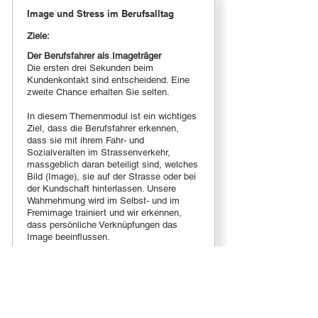
Image und Stress im Berufsalltag
Ziele:
Der Berufsfahrer als Imageträger
Die ersten drei Sekunden beim
Kundenkontakt sind entscheidend. Eine
zweite Chance erhalten Sie selten.
In diesem Themenmodul ist ein wichtiges
Ziel, dass die Berufsfahrer erkennen,
dass sie mit ihrem Fahr- und
Sozialveralten im Strassenverkehr,
massgeblich daran beteiligt sind, welches
Bild (Image), sie auf der Strasse oder bei
der Kundschaft hinterlassen. Unsere
Wahrnehmung wird im Selbst- und im
Fremimage trainiert und wir erkennen,
dass persönliche Verknüpfungen das
Image beeinflussen.
Der Chauffeur im Alltags-Stress
Wie geht es dir? Nicht gut, ich bin im
Stress! Stress ist ein Begriff, der für die
alltäglichsten Sachen gebraucht wird.