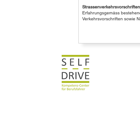
Strassenverkehrsvorschriften
Erfahrungsgemäss bestehen
Verkehrsvorschriften sowie 
SELFDRIVE
Kompetenz-Center für Beru
Wir bringen Dein Wissen au
Email:
T
info@selfdrive.ch
+