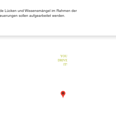
de Lücken und Wissensmängel im Rahmen der
Neuerungen sollen aufgearbeitet werden.
YOU
fsfahrer
DRIVE
f die Strassen!
IT!
el.
Ort:
41 (0) 62 295 42 21
Baselstrasse 32
4537
Wiedlisbach