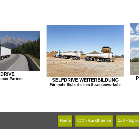
FDRIVE
P
enter Partner
SELFDRIVE WEITERBILDUNG
Für mehr Sicherheit im Strassenverkehr
Home
CZV - Kursthemen
CZV - Tage