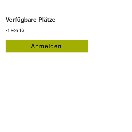
Verfügbare Plätze
-1 von 16
Anmelden
Kursthemen
ARV1-Strassenverkehrsvorschriften
Ziele:
ARV korrekt umsetzen
(Arbeits- und
Ruhezeit-Verordnung)
Insbesondere aufgrund der am
01.01.2011
und
01.01.2022
in Kraft
tretenden Änderungen der ARV werden
diese thematisiert. Sie kennen den