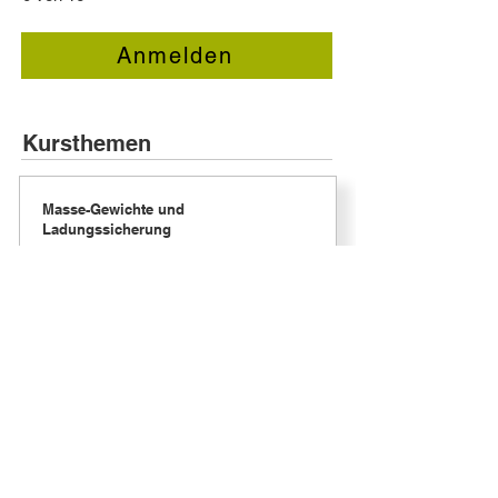
Anmelden
Kursthemen
Masse-Gewichte und
Ladungssicherung
Ziele:
Masse und Gewichte
Gerade im Rahmen der
Verkehrssicherheit ist das Einhalten der
Masse und Gewichte besonders wichtig.
Voraussetzungen dazu sind die Kenntnis
der Vorschriften einerseits, aber auch der
Spezifikationen des Fahrzeugs. Ziel ist
daher auch, dass jeder Kursteilnehmer
und jede Kursteilnehmerin in der Lage ist,
die mögliche Nutzlast seines Fahrzeuges