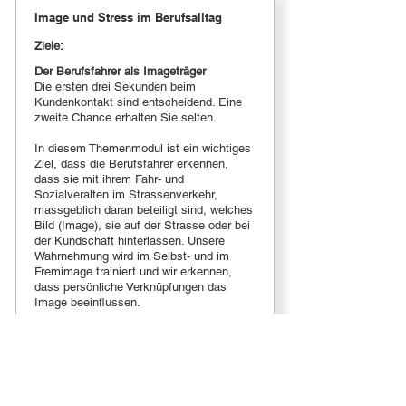
Image und Stress im Berufsalltag
Ziele:
Der Berufsfahrer als Imageträger
Die ersten drei Sekunden beim
Kundenkontakt sind entscheidend. Eine
zweite Chance erhalten Sie selten.
In diesem Themenmodul ist ein wichtiges
Ziel, dass die Berufsfahrer erkennen,
dass sie mit ihrem Fahr- und
Sozialveralten im Strassenverkehr,
massgeblich daran beteiligt sind, welches
Bild (Image), sie auf der Strasse oder bei
der Kundschaft hinterlassen. Unsere
Wahrnehmung wird im Selbst- und im
Fremimage trainiert und wir erkennen,
dass persönliche Verknüpfungen das
Image beeinflussen.
Der Chauffeur im Alltags-Stress
Wie geht es dir? Nicht gut, ich bin im
Stress! Stress ist ein Begriff, der für die
alltäglichsten Sachen gebraucht wird.